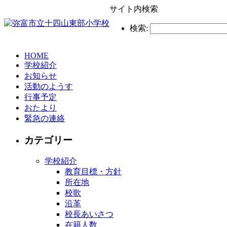
サイト内検索
検索:
HOME
学校紹介
お知らせ
活動のようす
行事予定
おたより
緊急の連絡
カテゴリー
学校紹介
教育目標・方針
所在地
校歌
沿革
校長あいさつ
在籍人数